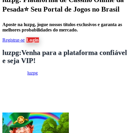
Pesada⭐️ Seu Portal de Jogos no Brasil
Aposte na luzpg, jogue nossos títulos exclusivos e garanta as
melhores probabilidades do mercado.
Registrar-se
Login
luzpg:Venha para a plataforma confiável
e seja VIP!
Desde 2018,
luzpg
tem se consolidado como um dos
cassinos
online da pesada
no Brasil, trazendo um mix incrível de
entretenimento e segurança para os apostadores. Fundada por um
grupo de experientes profissionais do setor de tecnologia, a
plataforma nasceu com o objetivo de revolucionar a forma como os
brasileiros jogam pela internet, tornando tudo mais simples, seguro e
divertido.