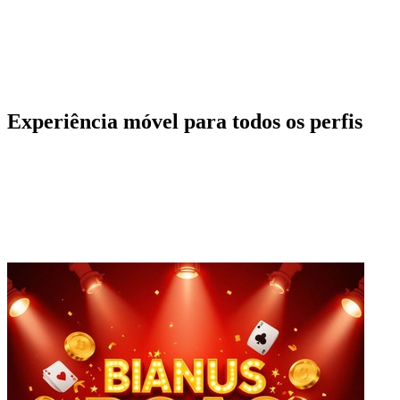
Segundo o relatório mais recente da Comissão Nacional de Jogos
Online do Brasil, a luzpg opera com licenças válidas e segue as
rigorosas normas de proteção ao consumidor e prevenção à lavagem
de dinheiro. O sistema de segurança emprega SSL 256 bits, firewall
de última geração e auditorias frequentes.
Experiência móvel para todos os perfis
A luzpg disponibiliza um app exclusivo para Android e iOS, além
de uma versão mobile web otimizada. Testes feitos em 2024 indicam
que 87% dos jogadores possuem melhor usabilidade e carregamento
super rápido, mesmo em conexões mais lentas. Uma baita vantagem
para quem curte jogar no metrô ou na fila do banco! (Zépequeno
aprovaria)