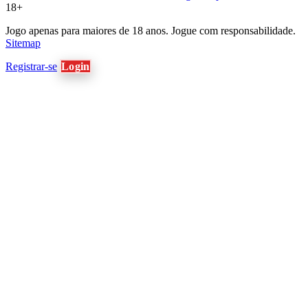
18+
Jogo apenas para maiores de 18 anos. Jogue com responsabilidade.
Sitemap
Registrar-se
Login