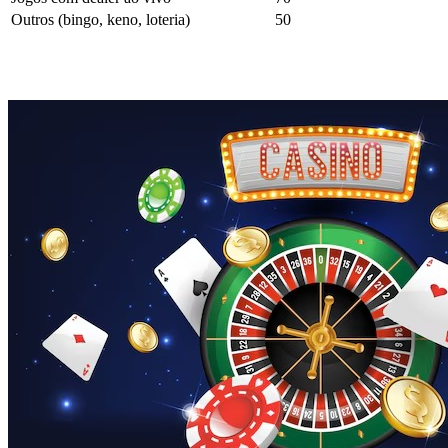
Outros (bingo, keno, loteria)
50
(E essa variedade cresce mês a mês conforme as tendências de
mercado!)