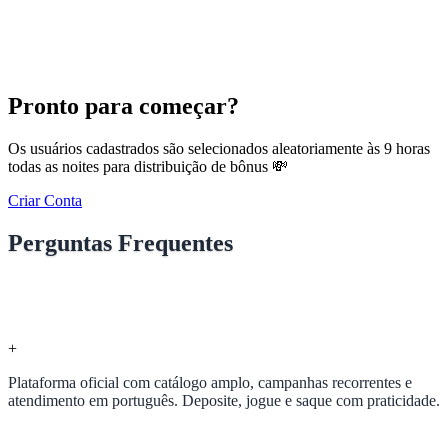
Suporte 24/7
Suporte ao cliente 24 horas por dia, 7 dias por semana — sempre
que você precisar!
Pronto para começar?
Os usuários cadastrados são selecionados aleatoriamente às 9 horas
todas as noites para distribuição de bônus 💸
Criar Conta
Perguntas Frequentes
Quais são os principais benefícios de jogar no
luzpg.com?
+
Plataforma oficial com catálogo amplo, campanhas recorrentes e
atendimento em português. Deposite, jogue e saque com praticidade.
Como o luzpg.com garante a segurança dos